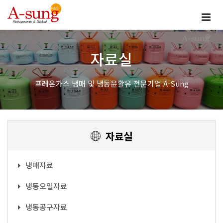
자료실
프레온가스 냉매 및 냉동윤활유 전문기업 A-Sung
자료실
냉매자료
냉동오일자료
냉동공구자료